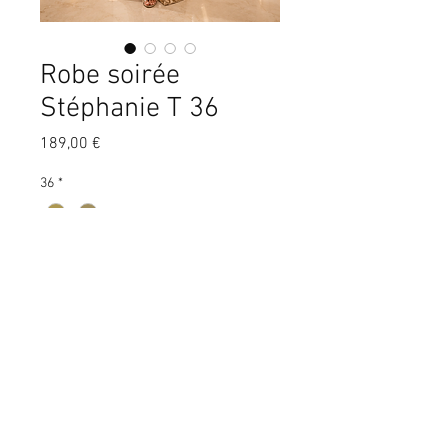
Robe soirée
Stéphanie T 36
Prix
189,00 €
36
*
Quantité
*
Ajouter au panier
Très jolie robe longue de soirée en
paillettes dorées.