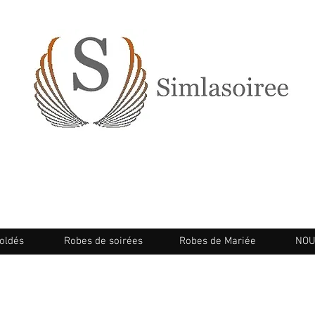
oldés
Robes de soirées
Robes de Mariée
NOU