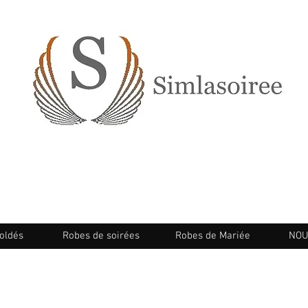
oldés
Robes de soirées
Robes de Mariée
NOU