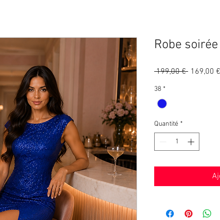
Robe soirée
Prix
 199,00 € 
169,00 
original
38
*
Quantité
*
Aj