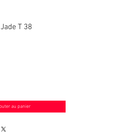
 Jade T 38
Prix
€
promotionnel
outer au panier