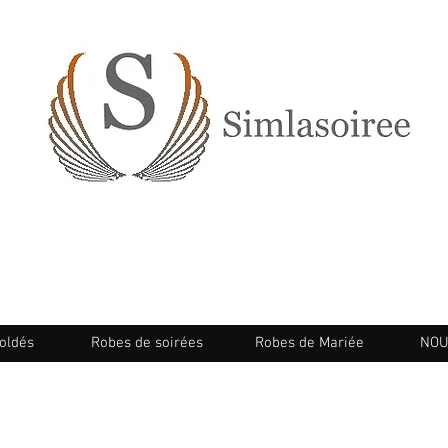
oldés
Robes de soirées
Robes de Mariée
NOU