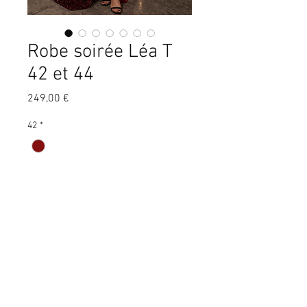
Robe soirée Léa T
42 et 44
Prix
249,00 €
42
*
Quantité
*
Ajouter au panier
Très jolie robe longue de soirée en
velours et paillettes bordeaux.