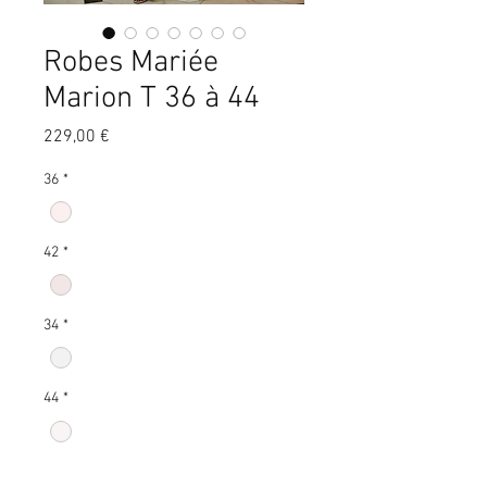
Robes Mariée
Marion T 36 à 44
Prix
229,00 €
36
*
42
*
34
*
44
*
38
*